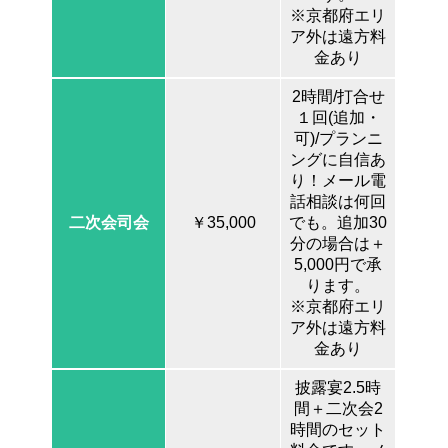
※京都府エリ
ア外は遠方料
金あり
2時間/打合せ
１回(追加・
可)/プランニ
ングに自信あ
り！メール電
話相談は何回
二次会司会
￥35,000
でも。追加30
分の場合は＋
5,000円で承
ります。
※京都府エリ
ア外は遠方料
金あり
披露宴2.5時
間＋二次会2
時間のセット