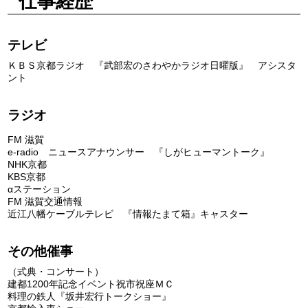
仕事経歴
テレビ
ＫＢＳ京都ラジオ 『武部宏のさわやかラジオ日曜版』 アシスタ
ント
ラジオ
FM 滋賀
e-radio ニュースアナウンサー 『しがヒューマントーク』
NHK京都
KBS京都
αステーション
FM 滋賀交通情報
近江八幡ケーブルテレビ 『情報たまて箱』キャスター
その他催事
（式典・コンサート）
建都1200年記念イベント祝市祝座ＭＣ
料理の鉄人『坂井宏行トークショー』