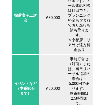
料金です。メ
ール電話相談
は何回でも。
披露宴＋二次
プランニング
￥80,000
会
料金も含まれ
ており進行相
談も承りま
す。
※京都府エリ
ア外は遠方料
金あり
事前打合せ
（対面）また
は、当日リハ
ーサル追加の
場合は＋
イベントなど
5,000円で承
（本番90分
￥30,000
ります。
まで）
拘束時間は
2.5時間ま
で。